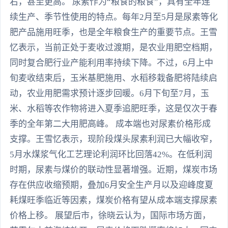
右，甚至更高。 尿素作为“粮食的粮食”，具有全年连
续生产、季节性使用的特点。每年2月至5月是尿素等化
肥产品施用旺季，也是全年粮食生产的重要节点。王雪
忆表示，当前正处于麦收过渡期，是农业用肥空档期，
同时复合肥行业产能利用率持续下降。不过，6月上中
旬麦收结束后，玉米基肥施用、水稻移栽备肥将陆续启
动，农业用肥需求预计逐步回暖。6月下旬至7月，玉
米、水稻等农作物将进入夏季追肥旺季，这是仅次于春
季的全年第二大用肥高峰。 成本端也对尿素价格形成
支撑。王雪忆表示，现阶段煤头尿素利润已大幅收窄，
5月水煤浆气化工艺理论利润环比回落42%。在低利润
时期，尿素与煤价的联动性显著增强。近期，煤炭市场
存在供应收缩预期，叠加6月安全生产月以及迎峰度夏
耗煤旺季临近等因素，煤炭价格有望从成本端支撑尿素
价格上移。 展望后市，徐晓云认为，国际市场方面，