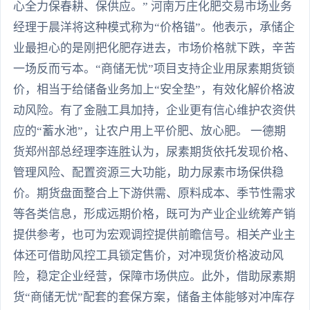
心全力保春耕、保供应。” 河南万庄化肥交易市场业务
经理于晨洋将这种模式称为“价格锚”。他表示，承储企
业最担心的是刚把化肥存进去，市场价格就下跌，辛苦
一场反而亏本。“商储无忧”项目支持企业用尿素期货锁
价，相当于给储备业务加上“安全垫”，有效化解价格波
动风险。有了金融工具加持，企业更有信心维护农资供
应的“蓄水池”，让农户用上平价肥、放心肥。 一德期
货郑州部总经理李连胜认为，尿素期货依托发现价格、
管理风险、配置资源三大功能，助力尿素市场保供稳
价。期货盘面整合上下游供需、原料成本、季节性需求
等各类信息，形成远期价格，既可为产业企业统筹产销
提供参考，也可为宏观调控提供前瞻信号。相关产业主
体还可借助风控工具锁定售价，对冲现货价格波动风
险，稳定企业经营，保障市场供应。此外，借助尿素期
货“商储无忧”配套的套保方案，储备主体能够对冲库存