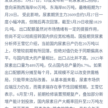
发放消息。5月27日，印度发布新一轮尿素进口招标，
意向采购西海岸90万吨、东海岸80万吨，最晚船期为7
月20日。 受此影响，尿素期货主力2609合约5月27日一
度小幅冲高，但随后再次回落，截至5月29日收报1829
元/吨。 出口配额虽然对市场情绪有一定的提振作用，
但尚不足以彻底扭转国内供应宽松格局。国投期货尿素
分析师王雪忆介绍，当前国内尿素日产仍在20万吨以
上，尽管较前期有所回落，但绝对值仍处于同期偏高水
平。与国内庞大的产量相比，出口占比并不高。2025年
尿素出口量为489万吨，仅占国内总产量的6.7%。如果
出口配额再分摊至每个月，其规模不足以改变供需格
局，只能带来边际改善。 从基本面来看，尿素市场供
应端压力仍在，而需求端存在季节性回暖预期。王雪忆
表示，6月至7月，前期检修装置预期复产，叠加部分新
增产能计划投放，国内尿素日产大概率回升至22万吨左