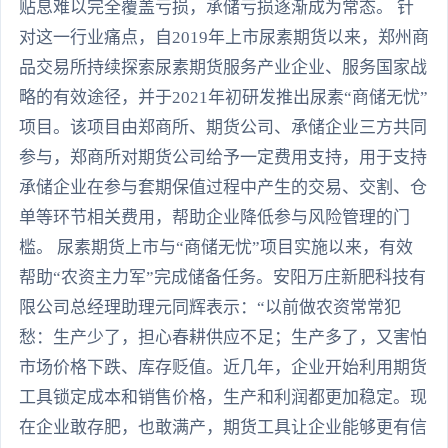
贴息难以完全覆盖亏损，承储亏损逐渐成为常态。 针
对这一行业痛点，自2019年上市尿素期货以来，郑州商
品交易所持续探索尿素期货服务产业企业、服务国家战
略的有效途径，并于2021年初研发推出尿素“商储无忧”
项目。该项目由郑商所、期货公司、承储企业三方共同
参与，郑商所对期货公司给予一定费用支持，用于支持
承储企业在参与套期保值过程中产生的交易、交割、仓
单等环节相关费用，帮助企业降低参与风险管理的门
槛。 尿素期货上市与“商储无忧”项目实施以来，有效
帮助“农资主力军”完成储备任务。安阳万庄新肥科技有
限公司总经理助理元同辉表示：“以前做农资常常犯
愁：生产少了，担心春耕供应不足；生产多了，又害怕
市场价格下跌、库存贬值。近几年，企业开始利用期货
工具锁定成本和销售价格，生产和利润都更加稳定。现
在企业敢存肥，也敢满产，期货工具让企业能够更有信