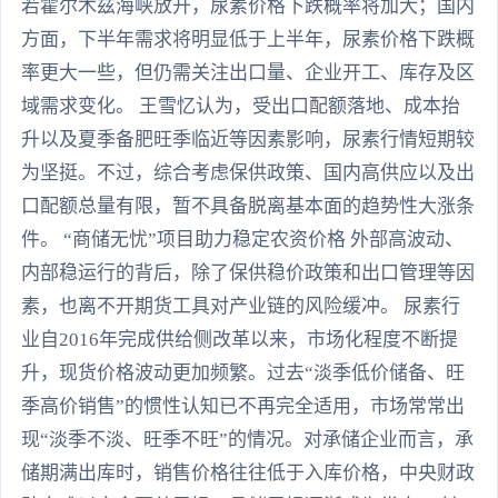
若霍尔木兹海峡放开，尿素价格下跌概率将加大；国内
方面，下半年需求将明显低于上半年，尿素价格下跌概
率更大一些，但仍需关注出口量、企业开工、库存及区
域需求变化。 王雪忆认为，受出口配额落地、成本抬
升以及夏季备肥旺季临近等因素影响，尿素行情短期较
为坚挺。不过，综合考虑保供政策、国内高供应以及出
口配额总量有限，暂不具备脱离基本面的趋势性大涨条
件。 “商储无忧”项目助力稳定农资价格 外部高波动、
内部稳运行的背后，除了保供稳价政策和出口管理等因
素，也离不开期货工具对产业链的风险缓冲。 尿素行
业自2016年完成供给侧改革以来，市场化程度不断提
升，现货价格波动更加频繁。过去“淡季低价储备、旺
季高价销售”的惯性认知已不再完全适用，市场常常出
现“淡季不淡、旺季不旺”的情况。对承储企业而言，承
储期满出库时，销售价格往往低于入库价格，中央财政