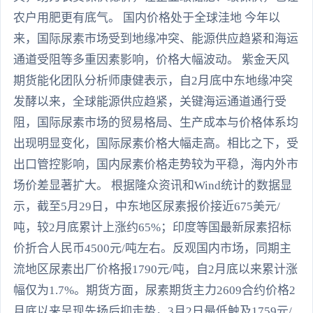
农户用肥更有底气。 国内价格处于全球洼地 今年以
来，国际尿素市场受到地缘冲突、能源供应趋紧和海运
通道受阻等多重因素影响，价格大幅波动。 紫金天风
期货能化团队分析师康健表示，自2月底中东地缘冲突
发酵以来，全球能源供应趋紧，关键海运通道通行受
阻，国际尿素市场的贸易格局、生产成本与价格体系均
出现明显变化，国际尿素价格大幅走高。相比之下，受
出口管控影响，国内尿素价格走势较为平稳，海内外市
场价差显著扩大。 根据隆众资讯和Wind统计的数据显
示，截至5月29日，中东地区尿素报价接近675美元/
吨，较2月底累计上涨约65%；印度等国最新尿素招标
价折合人民币4500元/吨左右。反观国内市场，同期主
流地区尿素出厂价格报1790元/吨，自2月底以来累计涨
幅仅为1.7%。期货方面，尿素期货主力2609合约价格2
月底以来呈现先扬后抑走势，3月2日最低触及1759元/