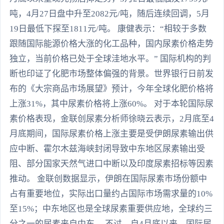
吨，4月27日盘中升至2082元/吨，随后连续回调，5月
19日最低下探至1811元/吨。 康健表示：“相较于多数
跟随国际能源价格大涨的化工品种，国内尿素价格走势
独立，当前价格已处于全球洼地水平。” 国际机构的判
断也印证了化肥市场整体偏强的背景。世界银行日前发
布的《大宗商品市场展望》预计，今年全球化肥价格将
上涨31%，其中尿素价格将上涨60%。 对于本轮国际尿
素价格表现，金联创尿素分析师徐晓云表示，2月底至4
月底期间，国际尿素价格上涨主要是受伊朗尿素输出供
应中断、霍尔木兹海峡封闭导致中东地区尿素输出受
阻、部分国家天然气进口中断以及印度尿素招标等因素
推动。 金联创数据显示，伊朗在国际尿素市场份额中
占有重要地位，实际出口量约占国际市场需求量的10%
至15%；中东地区也是全球尿素重要供应地，全球约三
分之一的尿素来自中东。 不过，自4月底以来，国际尿