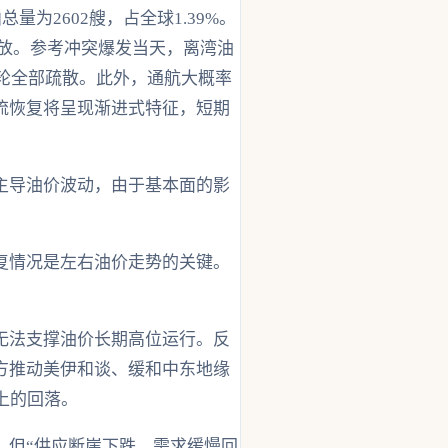
为2602艘，占全球1.39%。
释放。参考冲突爆发当天，离湾油
油轮全部疏散。此外，通航大概率
流恢复将呈现渐进式特征，短期
主导油价波动，由于基本面的影
复情况是左右油价走势的关键。
无法支撑油价长期高位运行。反
方推动美伊和谈、缓和中东地缘
上的回落。
，但“供应断崖下跌、需求缓慢回