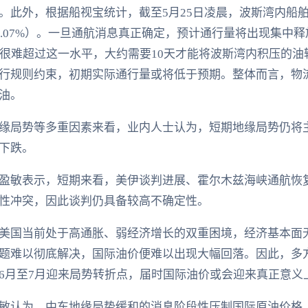
此外，根据船视宝统计，截至5月25日凌晨，波斯湾内船舶总量
3.07%）。一旦通航消息真正确定，预计通行量将出现集中
量很难超过这一水平，大约需要10天才能将波斯湾内积压的
行规则约束，初期实际通行量或将低于预期。整体而言，物
油。
缘局势等多重因素来看，业内人士认为，短期地缘局势仍将
下跌。
盈敏表示，短期来看，美伊谈判进展、霍尔木兹海峡通航恢
性冲突，因此谈判仍具备较高不确定性。
美国当前处于高通胀、弱经济增长的双重困境，经济基本面
题难以彻底解决，国际油价便难以出现大幅回落。因此，多
6月至7月迎来局势转折点，届时国际油价或会迎来真正意义
敏认为，中东地缘局势缓和的消息阶段性压制国际原油价格