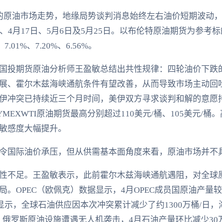
的原油市场走势，地缘局势谈判消息始终左右油价短期波动
、4月17日、5月6日及5月25日。以布伦特原油期货为参考标
01%、7.20%、6.56%。
国投期货原油分析师王盈敏总结出共性规律：四轮油价下跌
展、霍尔木兹海峡通航条件有望改善，从而导致市场主动回
伊冲突已持续近三个月时间，美伊双方寻求谈判和解的意愿
MEXWTI原油期货最高分别超过110美元/桶、105美元/
敏感度大幅提升。
令国际油价承压，但从供需基本面角度来看，原油市场并不
性不足。王盈敏表示，此前霍尔木兹海峡通航遇阻，对全球
。OPEC（欧佩克）数据显示，4月OPEC成员国原油产量较2
显示，全球石油供应因本次冲突累计减少了约1300万桶/日
此，俄罗斯原油设施遭遇无人机袭击，4月石油产量环比减少3