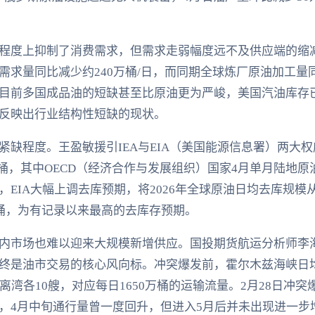
。
程度上抑制了消费需求，但需求走弱幅度远不及供应端的缩减
求量同比减少约240万桶/日，而同期全球炼厂原油加工量同
目前多国成品油的短缺甚至比原油更为严峻，美国汽油库存
反映出行业结构性短缺的现状。
缺程度。王盈敏援引IEA与EIA（美国能源信息署）两大权
亿桶，其中OECD（经济合作与发展组织）国家4月单月陆地原油
EIA大幅上调去库预期，将2026年全球原油日均去库规模从
万桶，为有记录以来最高的去库存预期。
内市场也难以迎来大规模新增供应。国投期货航运分析师李
终是油市交易的核心风向标。冲突爆发前，霍尔木兹海峡日均
离湾各10艘，对应每日1650万桶的运输流量。2月28日冲
，4月中旬通行量曾一度回升，但进入5月后并未出现进一步