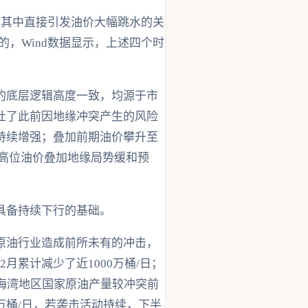
，其中直接引发油价大幅跳水的关
的，Wind数据显示，上述四个时
的底层逻辑高度一致，均源于市
吐了此前因地缘冲突产生的风险
持续增强；叠加前期油价攀升至
桶。高位油价叠加地缘局势缓和预
具备持续下行的基础。
原油行业造成前所未有的冲击，
月累计减少了近1000万桶/日；
，海湾地区国家原油产量较冲突前
0万桶/日，若袭击活动持续，下半