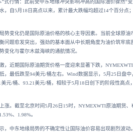
”式行情：此前受中东地缘冲突影响冲高的国际油价骤然“变脸
，自5月18日高点以来，累计最大跌幅均超过14个百分点；
局势变化仍是国际原油价格的核心主导因素。当前全球原油
衡问题愈发突出，强劲的基本面从中长期角度为油价筑牢底
势变化与霍尔木兹海峡的通航情况。
，近期国际原油期货价格一度迎来显著下跌，NYMEXWTI
最低跌至94美元/桶左右。Wind数据显示，5月25日盘中，
美元/桶、93.21美元/桶，相较于5月18日创下的阶段性高点
。截至北京时间5月26日15时，NYMEXWTI原油期货、布
.53%、1.98%。
示，中东地缘局势的不确定性让国际油价容易出现剧烈波动