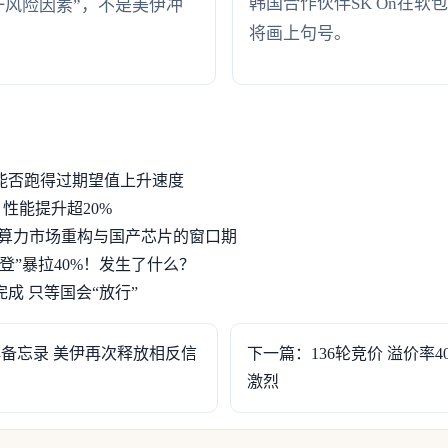
韩国合作伙伴SK On在软
一风险因素”，不是美伊冲
将画上句号。
能否跑得过期望值上升速度
 性能提升超20%
”：AI算力市场重构与国产芯片的窗口期
老登”暴拉40%！发生了什么？
成 只等国会“放行”
备忘录 美伊再次释放相反信
下一篇：136轮竞价 溢价率4
激烈