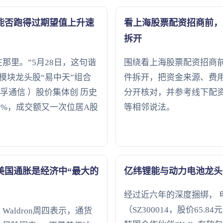
能否跑得过期望值上升速
看上海股票配资招商前，
拆开
那里。”5月28日，这句谐
围绕看上海股票配资招商
模块龙头股“易中天”组合
件拆开，把资金来源、费
 天孚通信 ）股价集体创 历史
分开核对，并参考线下配
超7%，成交额又一次位居A股
等相邻说法。
美国通胀是经济中“最大的
亿纬锂能与动力电池龙头
经过近六年的深度捆绑， 电
（SZ300014，股价65.8
 Waldron周四表示，通货