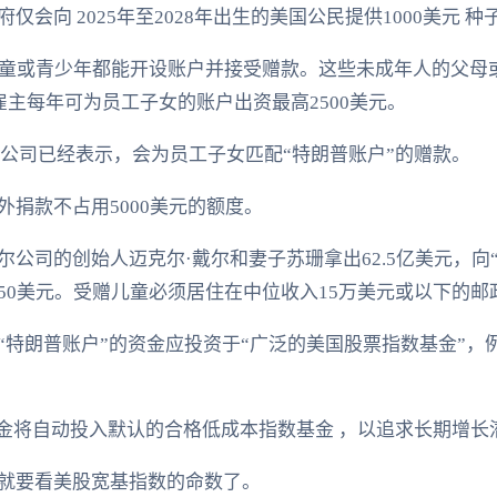
会向 2025年至2028年出生的美国公民提供1000美元 种子
儿童或青少年都能开设账户并接受赠款。这些未成年人的父母
时雇主每年可为员工子女的账户出资最高2500美元。
通 等公司已经表示，会为员工子女匹配“特朗普账户”的赠款。
捐款不占用5000美元的额度。
公司的创始人迈克尔·戴尔和妻子苏珊拿出62.5亿美元，向
50美元。受赠儿童必须居住在中位收入15万美元或以下的邮
“特朗普账户”的资金应投资于“广泛的美国股票指数基金”，
入户资金将自动投入默认的合格低成本指数基金 ，以追求长期增长
就要看美股宽基指数的命数了。