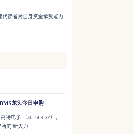
替代读者对自身资金承受能力
BMS龙头今日申购
特电子 （301669.SZ），
所的 新天力