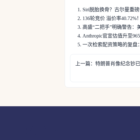
Siri脱胎换骨？古尔曼重磅揭
136轮竞价 溢价率40.7
高盛“二把手”明确警告：
Anthropic官宣估值升至9
一次检索配资策略的复盘
上一篇：特朗普肖像纪念钞已
鸿川证券